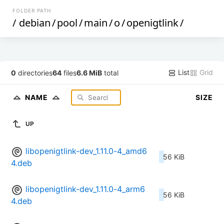
FOLDER PATH
/
debian
/
pool
/
main
/
o
/
openigtlink
/
List
Grid
0
directories
64
files
6.6 MiB
total
NAME
SIZE
UP
libopenigtlink-dev_1.11.0-4_amd6
56 KiB
4.deb
libopenigtlink-dev_1.11.0-4_arm6
56 KiB
4.deb