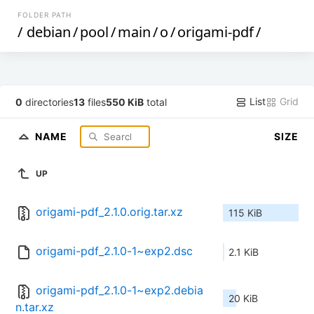
FOLDER PATH
/
debian
/
pool
/
main
/
o
/
origami-pdf
/
List
Grid
0
directories
13
files
550 KiB
total
NAME
SIZE
UP
origami-pdf_2.1.0.orig.tar.xz
115 KiB
origami-pdf_2.1.0-1~exp2.dsc
2.1 KiB
origami-pdf_2.1.0-1~exp2.debia
20 KiB
n.tar.xz