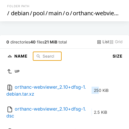
FOLDER PATH
/
debian
/
pool
/
main
/
o
/
orthanc-webviewer
/
List
Grid
0
directories
40
files
21 MiB
total
NAME
SIZE
UP
orthanc-webviewer_2.10+dfsg-1.
250 KiB
debian.tar.xz
orthanc-webviewer_2.10+dfsg-1.
2.5 KiB
dsc