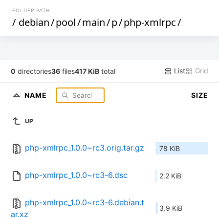
FOLDER PATH
/
debian
/
pool
/
main
/
p
/
php-xmlrpc
/
List
Grid
0
directories
36
files
417 KiB
total
NAME
SIZE
UP
php-xmlrpc_1.0.0~rc3.orig.tar.gz
78 KiB
php-xmlrpc_1.0.0~rc3-6.dsc
2.2 KiB
php-xmlrpc_1.0.0~rc3-6.debian.t
3.9 KiB
ar.xz