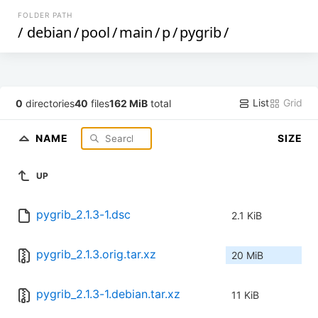
FOLDER PATH
/
debian
/
pool
/
main
/
p
/
pygrib
/
List
Grid
0
directories
40
files
162 MiB
total
NAME
SIZE
UP
pygrib_2.1.3-1.dsc
2.1 KiB
pygrib_2.1.3.orig.tar.xz
20 MiB
pygrib_2.1.3-1.debian.tar.xz
11 KiB