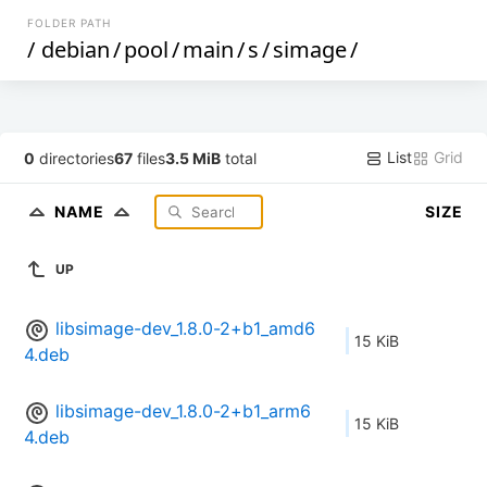
FOLDER PATH
/
debian
/
pool
/
main
/
s
/
simage
/
List
Grid
0
directories
67
files
3.5 MiB
total
NAME
SIZE
UP
libsimage-dev_1.8.0-2+b1_amd6
15 KiB
4.deb
libsimage-dev_1.8.0-2+b1_arm6
15 KiB
4.deb