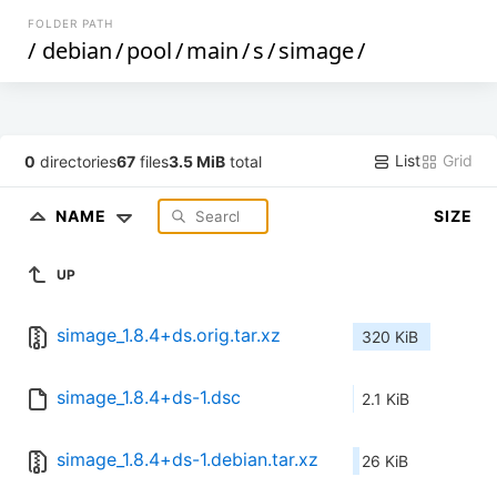
FOLDER PATH
/
debian
/
pool
/
main
/
s
/
simage
/
List
Grid
0
directories
67
files
3.5 MiB
total
NAME
SIZE
UP
simage_1.8.4+ds.orig.tar.xz
320 KiB
simage_1.8.4+ds-1.dsc
2.1 KiB
simage_1.8.4+ds-1.debian.tar.xz
26 KiB