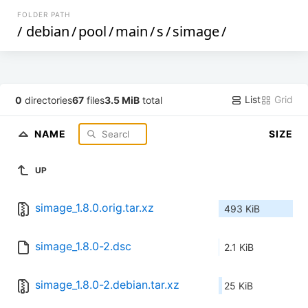
FOLDER PATH
/
debian
/
pool
/
main
/
s
/
simage
/
List
Grid
0
directories
67
files
3.5 MiB
total
NAME
SIZE
UP
simage_1.8.0.orig.tar.xz
493 KiB
simage_1.8.0-2.dsc
2.1 KiB
simage_1.8.0-2.debian.tar.xz
25 KiB