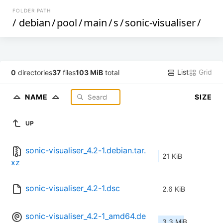
FOLDER PATH
/
debian
/
pool
/
main
/
s
/
sonic-visualiser
/
List
Grid
0
directories
37
files
103 MiB
total
NAME
SIZE
UP
sonic-visualiser_4.2-1.debian.tar.
21 KiB
xz
sonic-visualiser_4.2-1.dsc
2.6 KiB
sonic-visualiser_4.2-1_amd64.de
3.3 MiB