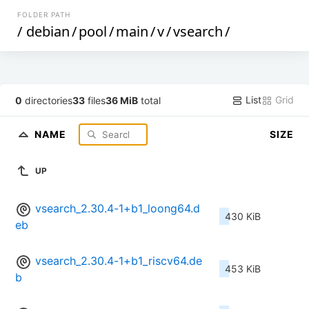
FOLDER PATH
/
debian
/
pool
/
main
/
v
/
vsearch
/
List
Grid
0
directories
33
files
36 MiB
total
NAME
SIZE
UP
vsearch_2.30.4-1+b1_loong64.d
430 KiB
eb
vsearch_2.30.4-1+b1_riscv64.de
453 KiB
b