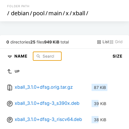
FOLDER PATH
/
debian
/
pool
/
main
/
x
/
xball
/
List
Grid
0
directories
25
files
949 KiB
total
NAME
SIZE
UP
xball_3.1.0+dfsg.orig.tar.gz
87 KiB
xball_3.1.0+dfsg-3_s390x.deb
39 KiB
xball_3.1.0+dfsg-3_riscv64.deb
38 KiB