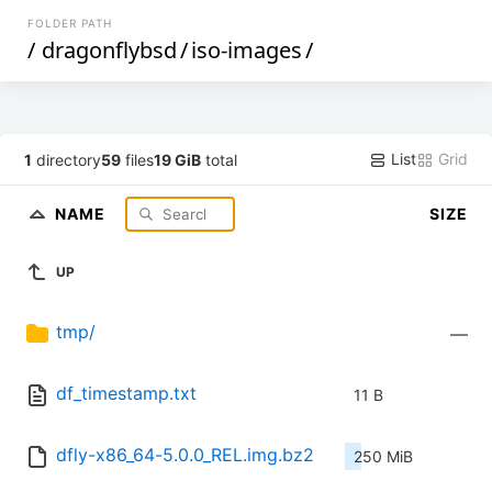
FOLDER PATH
/
dragonflybsd
/
iso-images
/
List
Grid
1
directory
59
files
19 GiB
total
NAME
SIZE
UP
tmp/
—
df_timestamp.txt
11 B
dfly-x86_64-5.0.0_REL.img.bz2
250 MiB