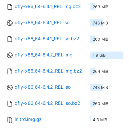
dfly-x86_64-6.4.1_REL.img.bz2
263 MiB
dfly-x86_64-6.4.1_REL.iso
748 MiB
dfly-x86_64-6.4.1_REL.iso.bz2
260 MiB
dfly-x86_64-6.4.2_REL.img
1.9 GiB
dfly-x86_64-6.4.2_REL.img.bz2
264 MiB
dfly-x86_64-6.4.2_REL.iso
748 MiB
dfly-x86_64-6.4.2_REL.iso.bz2
260 MiB
initrd.img.gz
4.3 MiB