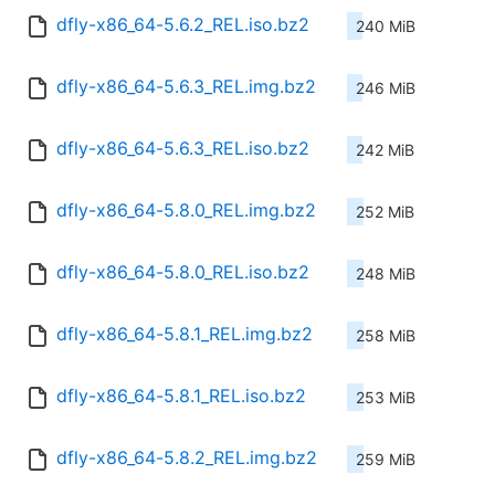
dfly-x86_64-5.6.2_REL.iso.bz2
240 MiB
dfly-x86_64-5.6.3_REL.img.bz2
246 MiB
dfly-x86_64-5.6.3_REL.iso.bz2
242 MiB
dfly-x86_64-5.8.0_REL.img.bz2
252 MiB
dfly-x86_64-5.8.0_REL.iso.bz2
248 MiB
dfly-x86_64-5.8.1_REL.img.bz2
258 MiB
dfly-x86_64-5.8.1_REL.iso.bz2
253 MiB
dfly-x86_64-5.8.2_REL.img.bz2
259 MiB