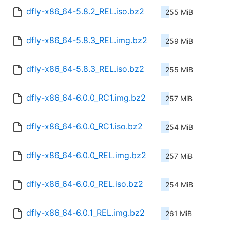
dfly-x86_64-5.8.2_REL.iso.bz2
255 MiB
dfly-x86_64-5.8.3_REL.img.bz2
259 MiB
dfly-x86_64-5.8.3_REL.iso.bz2
255 MiB
dfly-x86_64-6.0.0_RC1.img.bz2
257 MiB
dfly-x86_64-6.0.0_RC1.iso.bz2
254 MiB
dfly-x86_64-6.0.0_REL.img.bz2
257 MiB
dfly-x86_64-6.0.0_REL.iso.bz2
254 MiB
dfly-x86_64-6.0.1_REL.img.bz2
261 MiB