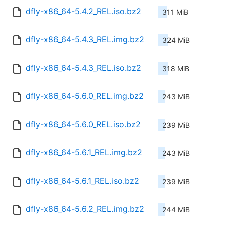
dfly-x86_64-5.4.2_REL.iso.bz2
311 MiB
dfly-x86_64-5.4.3_REL.img.bz2
324 MiB
dfly-x86_64-5.4.3_REL.iso.bz2
318 MiB
dfly-x86_64-5.6.0_REL.img.bz2
243 MiB
dfly-x86_64-5.6.0_REL.iso.bz2
239 MiB
dfly-x86_64-5.6.1_REL.img.bz2
243 MiB
dfly-x86_64-5.6.1_REL.iso.bz2
239 MiB
dfly-x86_64-5.6.2_REL.img.bz2
244 MiB