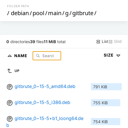
FOLDER PATH
/
debian
/
pool
/
main
/
g
/
gitbrute
/
List
Grid
0
directories
39
files
11 MiB
total
SIZE
NAME
UP
gitbrute_0~15-5_amd64.deb
791 KiB
gitbrute_0~15-5_i386.deb
755 KiB
gitbrute_0~15-5+b1_loong64.de
754 KiB
b