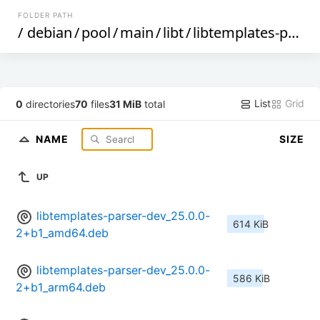
FOLDER PATH
/
debian
/
pool
/
main
/
libt
/
libtemplates-parser
List
Grid
0
directories
70
files
31 MiB
total
NAME
SIZE
UP
libtemplates-parser-dev_25.0.0-
614 KiB
2+b1_amd64.deb
libtemplates-parser-dev_25.0.0-
586 KiB
2+b1_arm64.deb