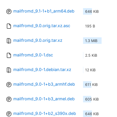
mailfromd_9.1-1+b1_arm64.deb
646 KiB
mailfromd_9.0.orig.tar.xz.asc
195 B
mailfromd_9.0.orig.tar.xz
1.3 MiB
mailfromd_9.0-1.dsc
2.5 KiB
mailfromd_9.0-1.debian.tar.xz
12 KiB
mailfromd_9.0-1+b3_armhf.deb
611 KiB
mailfromd_9.0-1+b3_armel.deb
605 KiB
mailfromd_9.0-1+b2_s390x.deb
646 KiB