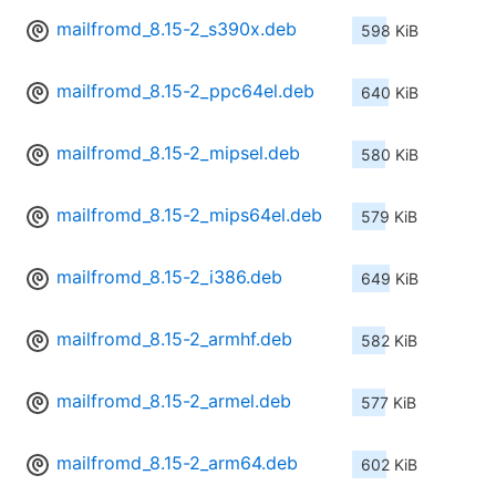
mailfromd_8.15-2_s390x.deb
598 KiB
mailfromd_8.15-2_ppc64el.deb
640 KiB
mailfromd_8.15-2_mipsel.deb
580 KiB
mailfromd_8.15-2_mips64el.deb
579 KiB
mailfromd_8.15-2_i386.deb
649 KiB
mailfromd_8.15-2_armhf.deb
582 KiB
mailfromd_8.15-2_armel.deb
577 KiB
mailfromd_8.15-2_arm64.deb
602 KiB