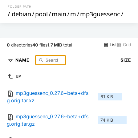
FOLDER PATH
/
debian
/
pool
/
main
/
m
/
mp3guessenc
/
List
Grid
0
directories
40
files
1.7 MiB
total
NAME
SIZE
UP
mp3guessenc_0.27.6~beta+dfs
61 KiB
g.orig.tar.xz
mp3guessenc_0.27.6~beta+dfs
74 KiB
g.orig.tar.gz