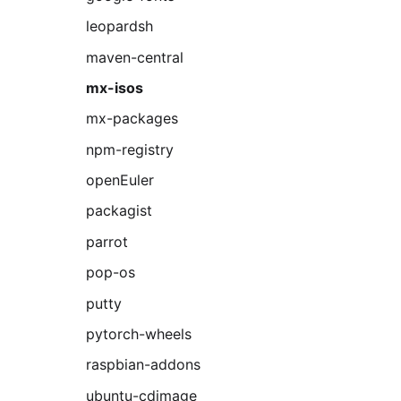
leopardsh
maven-central
mx-isos
mx-packages
npm-registry
openEuler
packagist
parrot
pop-os
putty
pytorch-wheels
raspbian-addons
ubuntu-cdimage