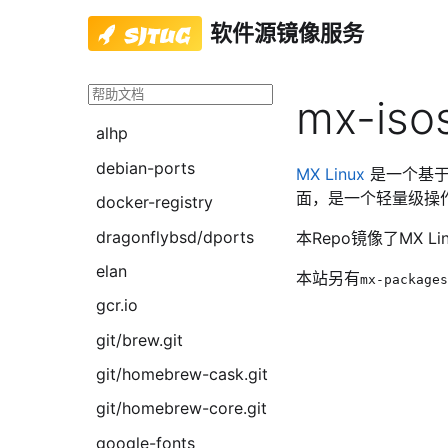
软件源镜像服务
mx-iso
alhp
debian-ports
MX Linux
是一个基于D
面，是一个轻量级操
docker-registry
dragonflybsd/dports
本Repo镜像了MX 
elan
本站另有
mx-packages
gcr.io
git/brew.git
git/homebrew-cask.git
git/homebrew-core.git
google-fonts